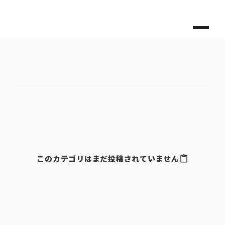
すべて
すべて
このカテゴリはまだ投稿されていません
content_paste