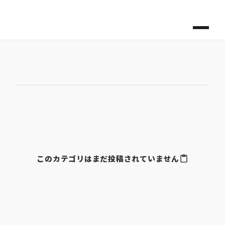
すべて
すべて
このカテゴリはまだ投稿されていません
content_paste