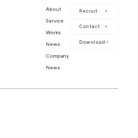
About
Recruit
keyboard_arrow_right
Service
Contact
keyboard_arrow_right
Works
Download
keyboard_arrow_right
News
Company
News