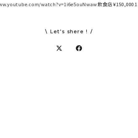
www.youtube.com/watch?v=1i6e5ouNwaw
飲食店
¥150,000
\ Let's shere ! /