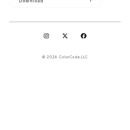
Download
keyboard_arrow_right
©︎ 2024 ColorCode.LLC