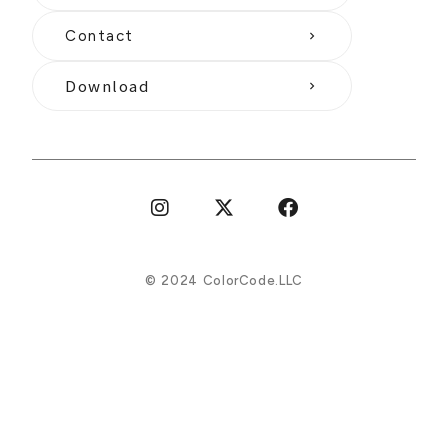
Contact
keyboard_arrow_right
Download
keyboard_arrow_right
©︎ 2024 ColorCode.LLC