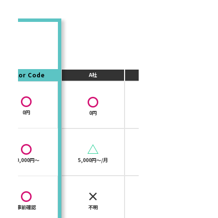
Color Code
A社
B社
〇
〇
×
0円
0円
30,000円
〇
△
×
50,000円〜
5,000円〜/月
70,000円〜
〇
×
〇
事前確認
不明
オリジナル