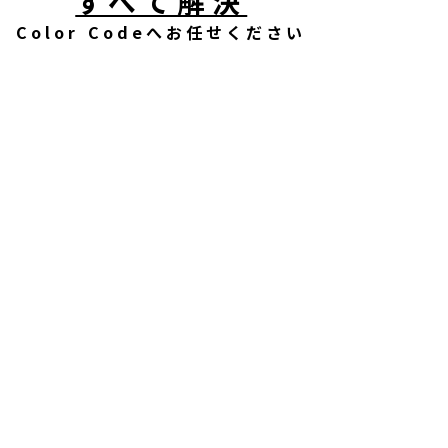
すべて解決
Color Codeへお任せください
圧倒的なスピード制作
事前デザ
制作
ご契約から納品まで
デザ
最短3日間で
対応